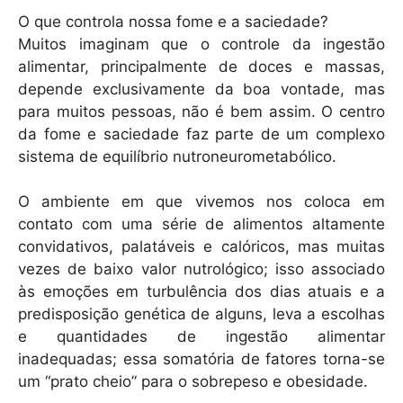
h
a
m
O que controla nossa fome e a saciedade?
at
c
ai
Muitos imaginam que o controle da ingestão
s
e
l
alimentar, principalmente de doces e massas,
A
b
depende exclusivamente da boa vontade, mas
para muitos pessoas, não é bem assim. O centro
p
o
da fome e saciedade faz parte de um complexo
p
o
sistema de equilíbrio nutroneurometabólico.
k
O ambiente em que vivemos nos coloca em
contato com uma série de alimentos altamente
convidativos, palatáveis e calóricos, mas muitas
vezes de baixo valor nutrológico; isso associado
às emoções em turbulência dos dias atuais e a
predisposição genética de alguns, leva a escolhas
e quantidades de ingestão alimentar
inadequadas; essa somatória de fatores torna-se
um “prato cheio” para o sobrepeso e obesidade.