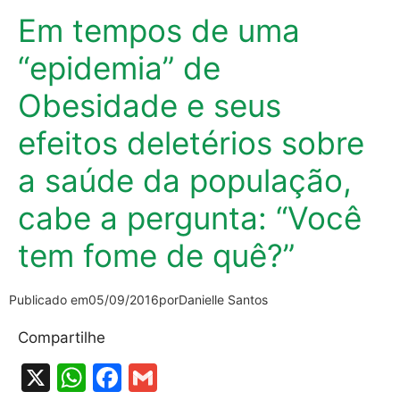
Em tempos de uma
“epidemia” de
Obesidade e seus
efeitos deletérios sobre
a saúde da população,
cabe a pergunta: “Você
tem fome de quê?”
Publicado em
05/09/2016
por
Danielle Santos
Compartilhe
X
W
F
G