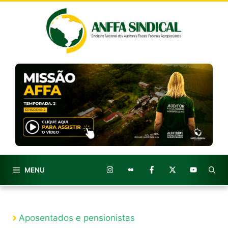
Pular
para
o
conteúdo
MENU
Aposentados e pensionistas