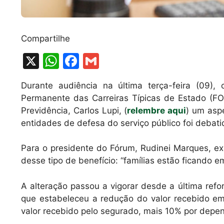
Compartilhe
X
W
F
G
h
a
m
Durante audiência na última terça-feira (09),
at
c
ai
Permanente das Carreiras Típicas de Estado (F
s
e
l
Previdência, Carlos Lupi, (
relembre aqui
) um asp
A
b
entidades de defesa do serviço público foi debat
p
o
Para o presidente do Fórum, Rudinei Marques, e
p
o
desse tipo de benefício: “famílias estão ficando e
k
A alteração passou a vigorar desde a última ref
que estabeleceu a redução do valor recebido e
valor recebido pelo segurado, mais 10% por depe