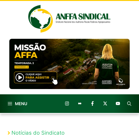
Pular
para
o
conteúdo
MENU
Notícias do Sindicato