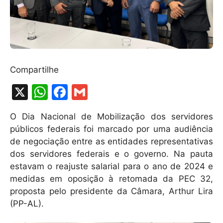
Compartilhe
X
W
F
G
h
a
m
O Dia Nacional de Mobilização dos servidores
at
c
ai
públicos federais foi marcado por uma audiência
s
e
l
de negociação entre as entidades representativas
A
b
dos servidores federais e o governo. Na pauta
estavam o reajuste salarial para o ano de 2024 e
p
o
medidas em oposição à retomada da PEC 32,
p
o
proposta pelo presidente da Câmara, Arthur Lira
k
(PP-AL).