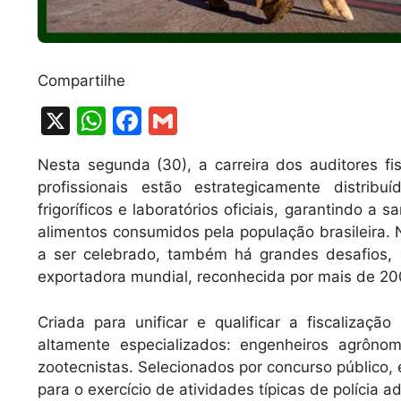
Compartilhe
X
W
F
G
h
a
m
Nesta segunda (30), a carreira dos auditores fi
at
c
ai
profissionais estão estrategicamente distrib
s
e
l
frigoríficos e laboratórios oficiais, garantindo a
A
b
alimentos consumidos pela população brasileira. 
a ser celebrado, também há grandes desafios,
p
o
exportadora mundial, reconhecida por mais de 20
p
o
k
Criada para unificar e qualificar a fiscalização
altamente especializados: engenheiros agrônom
zootecnistas. Selecionados por concurso público, 
para o exercício de atividades típicas de polícia ad