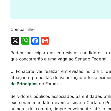
Compartilhe
X
W
F
G
h
a
m
Podem participar das entrevistas candidatos a d
at
c
ai
que concorrerão a uma vaga ao Senado Federal.
s
e
l
A
b
O Fonacate vai realizar entrevistas no dia 5 
atuação e propostas de valorização e fortalecime
p
o
de Princípios
do Fórum.
p
o
k
Servidores públicos associados às entidades afi
exerceram mandato devem assinar a Carta de Prin
número de contato, impreterivelmente até o 