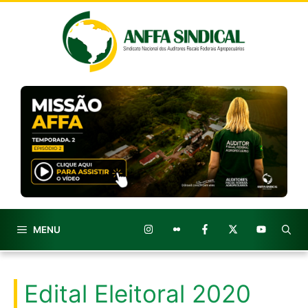
Pular
para
o
conteúdo
MENU
Edital Eleitoral 2020