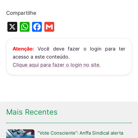
Compartilhe
X
W
F
G
h
a
m
at
c
ai
Atenção:
Você deve fazer o login para ter
s
e
l
acesso a este conteúdo.
A
b
Clique aqui para fazer o login no site.
p
o
p
o
k
Mais Recentes
“Vote Consciente”: Anffa Sindical alerta