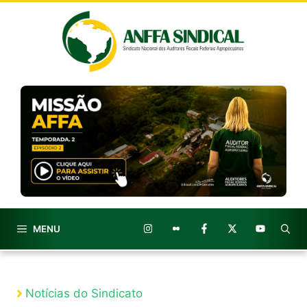
Pular
para
o
conteúdo
MENU
Notícias do Sindicato