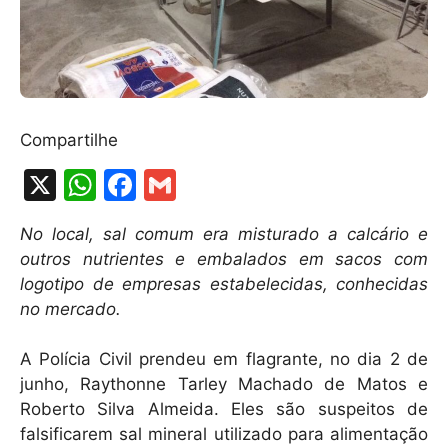
Compartilhe
X
W
F
G
h
a
m
No local, sal comum era misturado a calcário e
at
c
ai
outros nutrientes e embalados em sacos com
s
e
l
logotipo de empresas estabelecidas, conhecidas
A
b
no mercado.
p
o
A Polícia Civil prendeu em flagrante, no dia 2 de
p
o
junho, Raythonne Tarley Machado de Matos e
k
Roberto Silva Almeida. Eles são suspeitos de
falsificarem sal mineral utilizado para alimentação