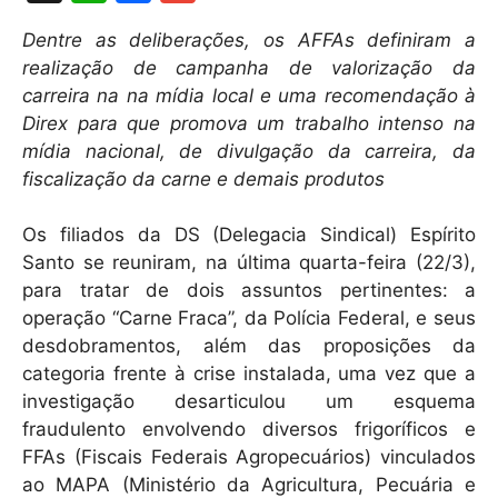
h
a
m
Dentre as deliberações, os AFFAs definiram a
at
c
ai
realização de campanha de valorização da
s
e
l
carreira na na mídia local e uma recomendação à
A
b
Direx para que promova um trabalho intenso na
mídia nacional, de divulgação da carreira, da
p
o
fiscalização da carne e demais produtos
p
o
k
Os filiados da DS (Delegacia Sindical) Espírito
Santo se reuniram, na última quarta-feira (22/3),
para tratar de dois assuntos pertinentes: a
operação “Carne Fraca”, da Polícia Federal, e seus
desdobramentos, além das proposições da
categoria frente à crise instalada, uma vez que a
investigação desarticulou um esquema
fraudulento envolvendo diversos frigoríficos e
FFAs (Fiscais Federais Agropecuários) vinculados
ao MAPA (Ministério da Agricultura, Pecuária e