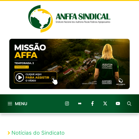
Pular
para
o
conteúdo
MENU
Notícias do Sindicato