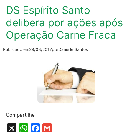
DS Espírito Santo
delibera por ações após
Operação Carne Fraca
Publicado em
29/03/2017
por
Danielle Santos
Compartilhe
X
W
F
G