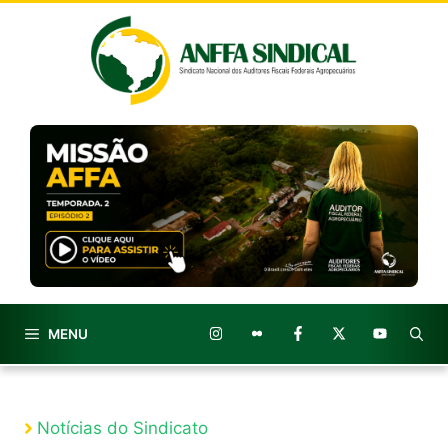
Pular
para
o
conteúdo
MENU
Notícias do Sindicato