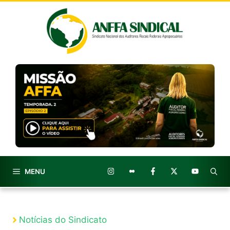
Pular
para
o
conteúdo
MENU
Notícias do Sindicato