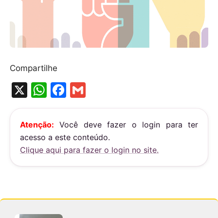
Compartilhe
X
W
F
G
h
a
m
at
c
ai
Atenção:
Você deve fazer o login para ter
s
e
l
acesso a este conteúdo.
A
b
Clique aqui para fazer o login no site.
p
o
p
o
k