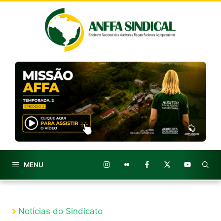
Pular
para
o
conteúdo
MENU
Notícias do Sindicato