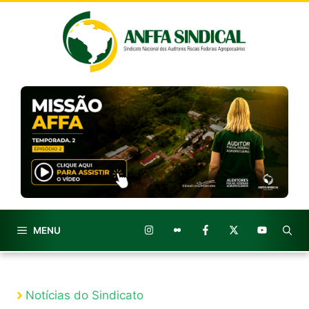
Pular
para
o
conteúdo
MENU
Notícias do Sindicato