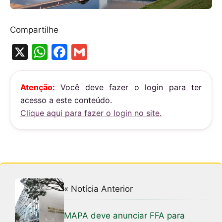
Compartilhe
X
W
F
G
h
a
m
at
c
ai
Atenção:
Você deve fazer o login para ter
s
e
l
acesso a este conteúdo.
A
b
Clique aqui para fazer o login no site.
p
o
p
o
k
« Notícia Anterior
MAPA deve anunciar FFA para