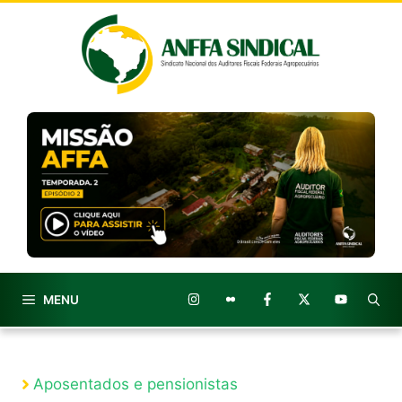
Pular
para
o
conteúdo
MENU
Aposentados e pensionistas