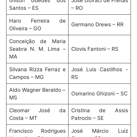
Gilson Guedes dos
José Ubiraci de Freitas
Santos – ES
– RO
Haro Ferreira de
Germano Drews – RR
Oliveira – GO
Conceição de Maria
Seabra N. M. Lima –
Clovis Fantoni – RS
MA
Silvana Rizza Ferraz e
José Luis Castilhos -
Campos – MG
RS
Aldo Wagner Beraldo –
Osmarino Ghizoni – SC
MS
Cleomar José da
Cristina de Assis
Costa – MT
Patroclo – SE
Francisco Rodrigues
José Márcio Luiz