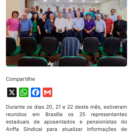
Compartilhe
X
W
F
G
h
a
m
Durante os dias 20, 21 e 22 deste mês, estiveram
at
c
ai
reunidos em Brasília os 25 representantes
s
e
l
estaduais de aposentados e pensionistas do
A
b
Anffa Sindical para atualizar informações de