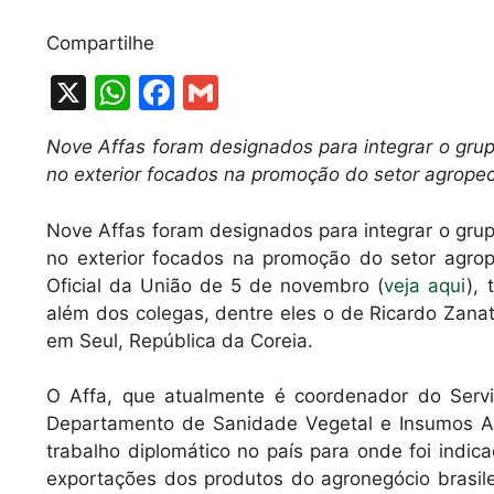
Compartilhe
X
W
F
G
h
a
m
Nove Affas foram designados para integrar o gru
at
c
ai
no exterior focados na promoção do setor agropecu
s
e
l
A
b
Nove Affas foram designados para integrar o gru
no exterior focados na promoção do setor agrope
p
o
Oficial da União de 5 de novembro (
veja aqui
),
p
o
além dos colegas, dentre eles o de Ricardo Zana
k
em Seul, República da Coreia.
O Affa, que atualmente é coordenador do Servi
Departamento de Sanidade Vegetal e Insumos Ag
trabalho diplomático no país para onde foi indic
exportações dos produtos do agronegócio brasilei