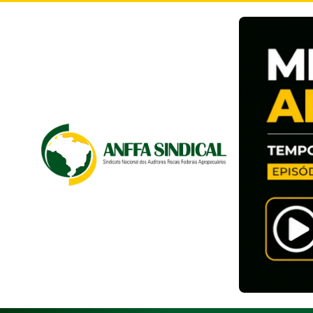
Pular
para
o
conteúdo