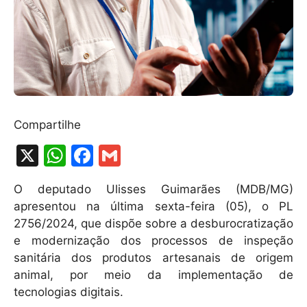
Compartilhe
X
W
F
G
h
a
m
O deputado Ulisses Guimarães (MDB/MG)
at
c
ai
apresentou na última sexta-feira (05), o PL
s
e
l
2756/2024, que dispõe sobre a desburocratização
A
b
e modernização dos processos de inspeção
sanitária dos produtos artesanais de origem
p
o
animal, por meio da implementação de
p
o
tecnologias digitais.