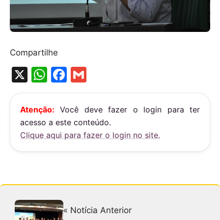
Compartilhe
X
W
F
G
h
a
m
at
c
ai
Atenção:
Você deve fazer o login para ter
s
e
l
acesso a este conteúdo.
A
b
Clique aqui para fazer o login no site.
p
o
p
o
k
« Notícia Anterior