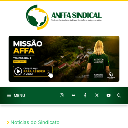
Pular
para
o
conteúdo
MENU
Notícias do Sindicato