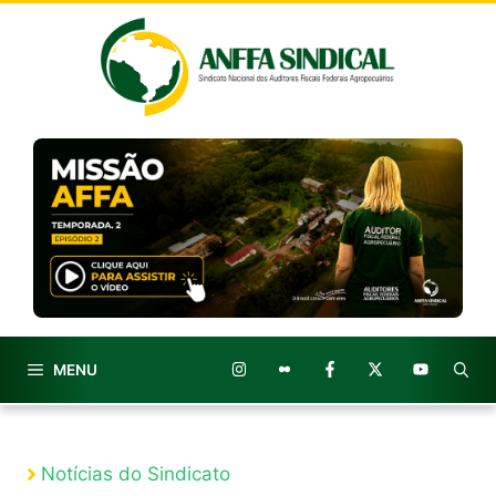
Pular
para
o
conteúdo
MENU
Notícias do Sindicato