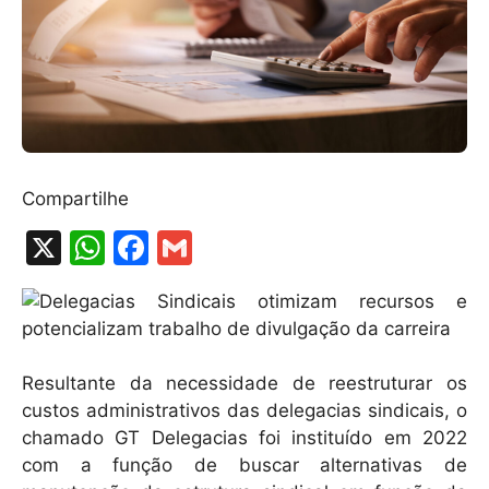
Compartilhe
X
W
F
G
h
a
m
at
c
ai
s
e
l
A
b
Resultante da necessidade de reestruturar os
custos administrativos das delegacias sindicais, o
p
o
chamado GT Delegacias foi instituído em 2022
p
o
com a função de buscar alternativas de