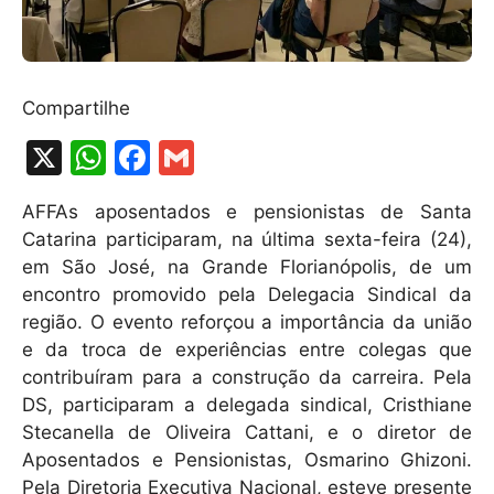
Compartilhe
X
W
F
G
h
a
m
AFFAs aposentados e pensionistas de Santa
at
c
ai
Catarina participaram, na última sexta-feira (24),
s
e
l
em São José, na Grande Florianópolis, de um
A
b
encontro promovido pela Delegacia Sindical da
região. O evento reforçou a importância da união
p
o
e da troca de experiências entre colegas que
p
o
contribuíram para a construção da carreira. Pela
k
DS, participaram a delegada sindical, Cristhiane
Stecanella de Oliveira Cattani, e o diretor de
Aposentados e Pensionistas, Osmarino Ghizoni.
Pela Diretoria Executiva Nacional, esteve presente