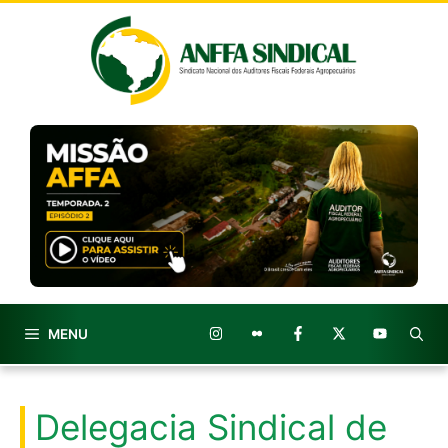
Pular
para
o
conteúdo
MENU
Delegacia Sindical de