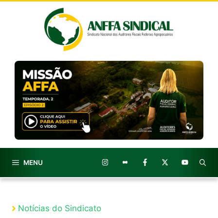
Pular
para
o
conteúdo
MENU
Notícias do Sindicato