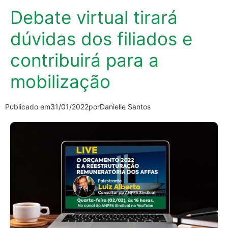
Debate virtual tirará
dúvidas dos filiados e
contribuirá para a
mobilização
Publicado em
31/01/2022
por
Danielle Santos