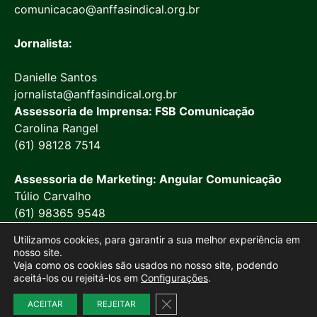
comunicacao@anffasindical.org.br
Jornalista:
Danielle Santos
jornalista@anffasindical.org.br
Assessoria de Imprensa: FSB Comunicação
Carolina Rangel
(61) 98128 7514
Assessoria de Marketing: Angular Comunicação
Túlio Carvalho
(61) 98365 9548
Utilizamos cookies, para garantir a sua melhor experiência em
nosso site.
Veja como os cookies são usados no nosso site, podendo
aceitá-los ou rejeitá-los em
Configurações
.
© 2026 Anffa Sindical
Close GDPR Cookie Banner
Site desenvolvido por
Marketing Objetivo
ACEITAR
REJEITAR