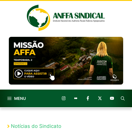
Pular
para
o
conteúdo
MENU
Notícias do Sindicato