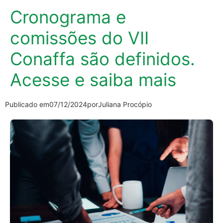
Cronograma e
comissões do VII
Conaffa são definidos.
Acesse e saiba mais
Publicado em
07/12/2024
por
Juliana Procópio