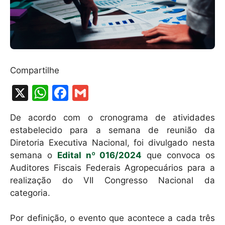
Compartilhe
X
W
F
G
h
a
m
De acordo com o cronograma de atividades
at
c
ai
estabelecido para a semana de reunião da
s
e
l
Diretoria Executiva Nacional, foi divulgado nesta
A
b
semana o
Edital nº 016/2024
que convoca os
Auditores Fiscais Federais Agropecuários para a
p
o
realização do VII Congresso Nacional da
p
o
categoria.
k
Por definição, o evento que acontece a cada três