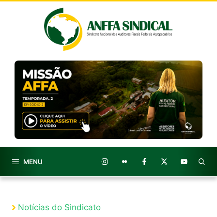
Pular
para
o
conteúdo
MENU
Notícias do Sindicato