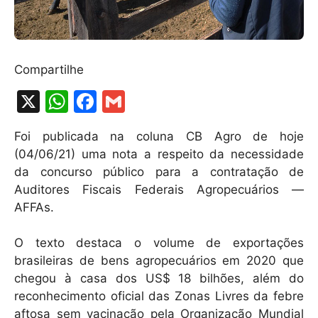
Compartilhe
X
W
F
G
h
a
m
Foi publicada na coluna CB Agro de hoje
at
c
ai
(04/06/21) uma nota a respeito da necessidade
s
e
l
da concurso público para a contratação de
A
b
Auditores Fiscais Federais Agropecuários —
AFFAs.
p
o
p
o
O texto destaca o volume de exportações
k
brasileiras de bens agropecuários em 2020 que
chegou à casa dos US$ 18 bilhões, além do
reconhecimento oficial das Zonas Livres da febre
aftosa sem vacinação pela Organização Mundial