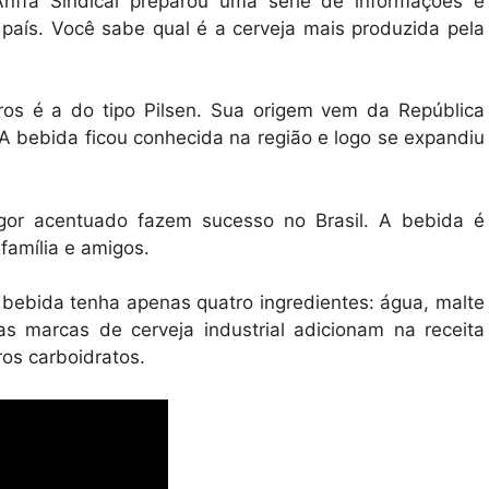
nffa Sindical preparou uma série de informações e
país. Você sabe qual é a cerveja mais produzida pela
iros é a do tipo Pilsen. Sua origem vem da República
 A bebida ficou conhecida na região e logo se expandiu
gor acentuado fazem sucesso no Brasil. A bebida é
família e amigos.
 bebida tenha apenas quatro ingredientes: água, malte
as marcas de cerveja industrial adicionam na receita
ros carboidratos.