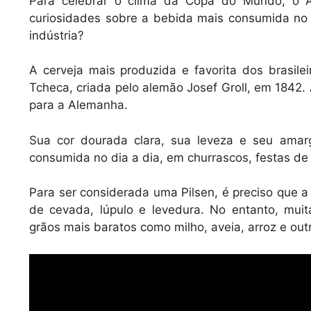
k
Para celebrar o clima da Copa do Mundo, o A
curiosidades sobre a bebida mais consumida no 
indústria?
A cerveja mais produzida e favorita dos brasile
Tcheca, criada pelo alemão Josef Groll, em 1842.
para a Alemanha.
Sua cor dourada clara, sua leveza e seu amar
consumida no dia a dia, em churrascos, festas de 
Para ser considerada uma Pilsen, é preciso que a
de cevada, lúpulo e levedura. No entanto, muit
grãos mais baratos como milho, aveia, arroz e out