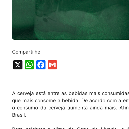
Compartilhe
X
W
F
G
h
a
m
at
c
ai
s
e
l
A cerveja está entre as bebidas mais consumidas n
A
b
que mais consome a bebida. De acordo com a em
o consumo da cerveja aumenta ainda mais. Afin
p
o
Brasil.
p
o