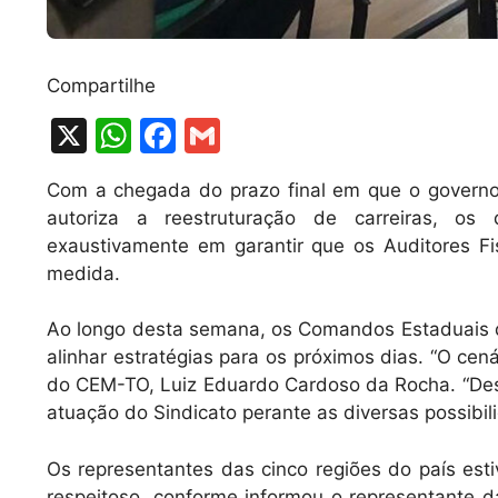
Compartilhe
X
W
F
G
h
a
m
Com a chegada do prazo final em que o governo 
at
c
ai
autoriza a reestruturação de carreiras, os
s
e
l
exaustivamente em garantir que os Auditores F
A
b
medida.
p
o
Ao longo desta semana, os Comandos Estaduais de
p
o
alinhar estratégias para os próximos dias. “O cená
k
do CEM-TO, Luiz Eduardo Cardoso da Rocha. “De
atuação do Sindicato perante as diversas possibi
Os representantes das cinco regiões do país est
respeitoso, conforme informou o representante da