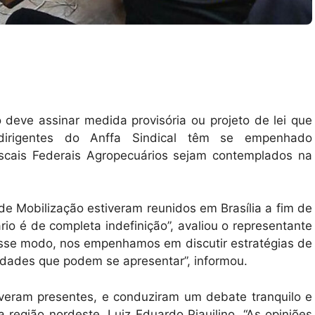
deve assinar medida provisória ou projeto de lei que
 dirigentes do Anffa Sindical têm se empenhado
iscais Federais Agropecuários sejam contemplados na
 Mobilização estiveram reunidos em Brasília a fim de
rio é de completa indefinição”, avaliou o representante
sse modo, nos empenhamos em discutir estratégias de
lidades que podem se apresentar”, informou.
iveram presentes, e conduziram um debate tranquilo e
 região nordeste, Luiz Eduardo Piauilino. “As opiniões