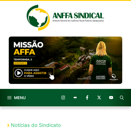
Pular
para
o
conteúdo
MENU
Notícias do Sindicato