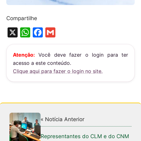
Compartilhe
X
W
F
G
h
a
m
at
c
ai
Atenção:
Você deve fazer o login para ter
s
e
l
acesso a este conteúdo.
A
b
Clique aqui para fazer o login no site.
p
o
p
o
k
« Notícia Anterior
Representantes do CLM e do CNM