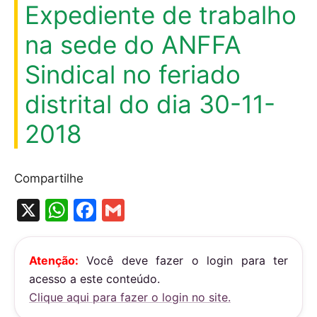
Expediente de trabalho
na sede do ANFFA
Sindical no feriado
distrital do dia 30-11-
2018
Compartilhe
X
W
F
G
h
a
m
at
c
ai
Atenção:
Você deve fazer o login para ter
s
e
l
acesso a este conteúdo.
A
b
Clique aqui para fazer o login no site.