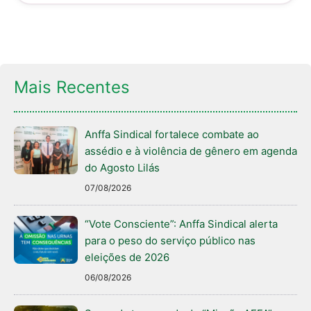
p
o
p
o
k
Mais Recentes
Anffa Sindical fortalece combate ao
assédio e à violência de gênero em agenda
do Agosto Lilás
07/08/2026
“Vote Consciente”: Anffa Sindical alerta
para o peso do serviço público nas
eleições de 2026
06/08/2026