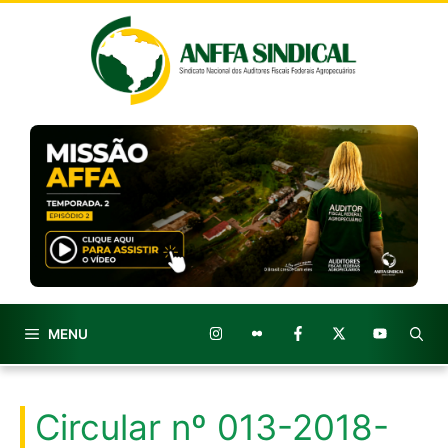
Pular
para
o
conteúdo
MENU
Circular nº 013-2018-