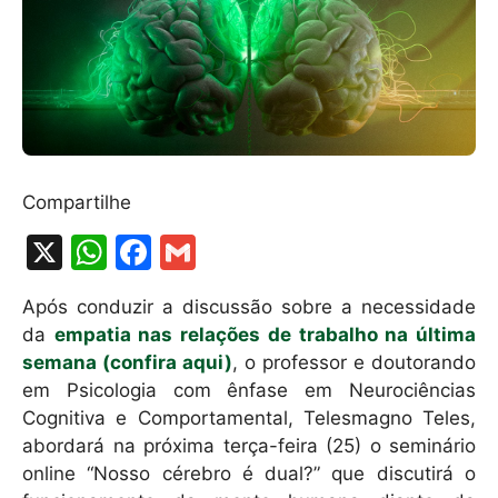
Compartilhe
X
W
F
G
h
a
m
Após conduzir a discussão sobre a necessidade
at
c
ai
da
empatia nas relações de trabalho na última
s
e
l
semana (confira aqui)
, o professor e doutorando
A
b
em Psicologia com ênfase em Neurociências
Cognitiva e Comportamental, Telesmagno Teles,
p
o
abordará na próxima terça-feira (25) o seminário
p
o
online “Nosso cérebro é dual?” que discutirá o