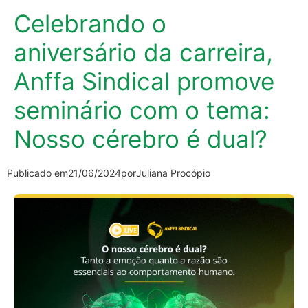
Celebrando o
aniversário da carreira,
Anffa Sindical promove
seminário com o tema:
Nosso cérebro é dual?
Publicado em
21/06/2024
por
Juliana Procópio