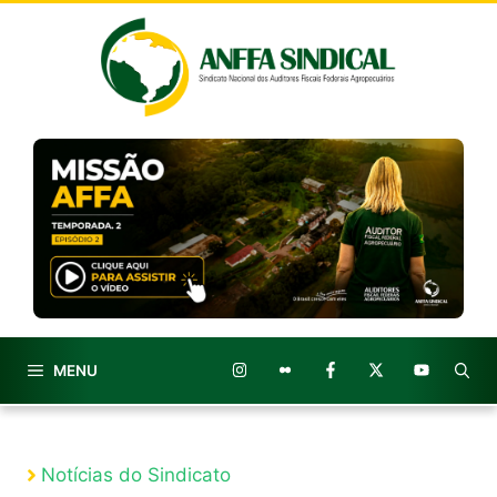
Pular
para
o
conteúdo
MENU
Notícias do Sindicato