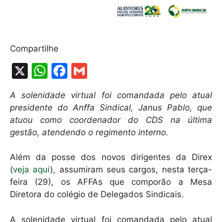
Compartilhe
X
W
F
G
h
a
m
A solenidade virtual foi comandada pelo atual
at
c
ai
presidente do Anffa Sindical, Janus Pablo, que
s
e
l
atuou como coordenador do CDS na última
A
b
gestão, atendendo o regimento interno.
p
o
Além da posse dos novos dirigentes da Direx
p
o
(
veja aqui
), assumiram seus cargos, nesta terça-
k
feira (29), os AFFAs que comporão a Mesa
Diretora do colégio de Delegados Sindicais.
A solenidade virtual foi comandada pelo atual