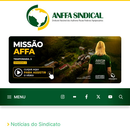
Pular
para
o
conteúdo
MENU
Notícias do Sindicato