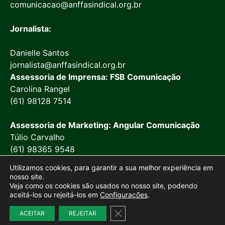
comunicacao@anffasindical.org.br
Jornalista:
Danielle Santos
jornalista@anffasindical.org.br
Assessoria de Imprensa: FSB Comunicação
Carolina Rangel
(61) 98128 7514
Assessoria de Marketing: Angular Comunicação
Túlio Carvalho
(61) 98365 9548
Utilizamos cookies, para garantir a sua melhor experiência em
nosso site.
Veja como os cookies são usados no nosso site, podendo
aceitá-los ou rejeitá-los em
Configurações
.
© 2026 Anffa Sindical
Close GDPR Cookie Banner
ACEITAR
REJEITAR
Site desenvolvido por
Marketing Objetivo