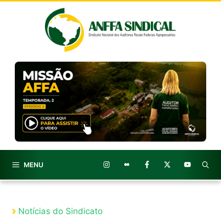
Pular
para
o
conteúdo
MENU
Notícias do Sindicato