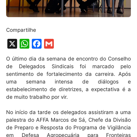
Compartilhe
X
W
F
G
h
a
m
O último dia da semana de encontro do Conselho
at
c
ai
de Delegados Sindicais foi marcado pelo
s
e
l
sentimento de fortalecimento da carreira. Após
A
b
uma semana intensa de diálogos e
estabelecimento de diretrizes, a expectativa é a
p
o
de muito trabalho por vir.
p
o
k
No início da tarde os delegados assistiram a uma
palestra do AFFA Marcos de Sá, Chefe da Divisão
de Preparo e Resposta do Programa de Vigilância
em Defesa Agropecuária para Fronteiras