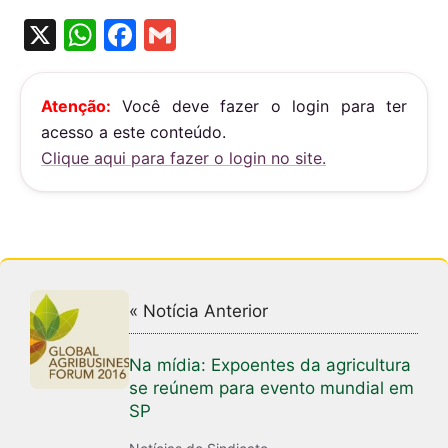
X
W
F
G
h
a
m
at
c
ai
Atenção:
Você deve fazer o login para ter
s
e
l
acesso a este conteúdo.
A
b
Clique aqui para fazer o login no site.
p
o
p
o
k
« Notícia Anterior
Na mídia: Expoentes da agricultura
se reúnem para evento mundial em
SP