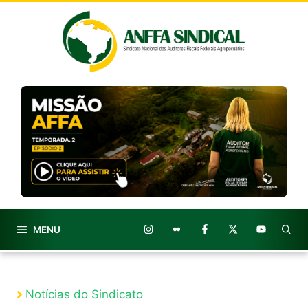
Pular
para
o
conteúdo
MENU
Notícias do Sindicato