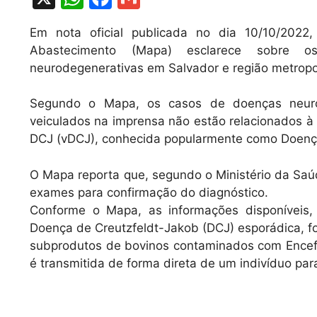
h
a
m
Em nota oficial publicada no dia 10/10/2022,
at
c
ai
Abastecimento (Mapa) esclarece sobre 
s
e
l
neurodegenerativas em Salvador e região metropol
A
b
Segundo o Mapa, os casos de doenças neurod
p
o
veiculados na imprensa não estão relacionados à 
p
o
DCJ (vDCJ), conhecida popularmente como Doença
k
O Mapa reporta que, segundo o Ministério da Saúd
exames para confirmação do diagnóstico.
Conforme o Mapa, as informações disponíveis
Doença de Creutzfeldt-Jakob (DCJ) esporádica, f
subprodutos de bovinos contaminados com Encefa
é transmitida de forma direta de um indivíduo par