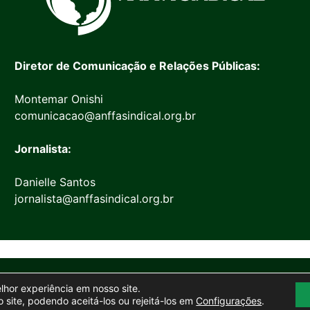
Diretor de Comunicação e Relações Públicas:
Montemar Onishi
comunicacao@anffasindical.org.br
Jornalista:
Danielle Santos
jornalista@anffasindical.org.br
© 2026 Anffa Sindical
elhor experiência em nosso site.
Site desenvolvido por
Marketing Objetivo
 site, podendo aceitá-los ou rejeitá-los em
Configurações
.