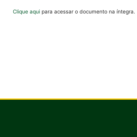
p
o
Clique aqui
para acessar o documento na íntegra.
k