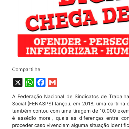
Compartilhe
X
W
F
G
h
a
m
A Federação Nacional de Sindicatos de Trabalha
at
c
ai
Social (FENASPS) lançou, em 2018, uma cartilha c
s
e
l
também contou com uma tiragem de 10.000 exempla
A
b
é assédio moral, quais as diferenças entre co
proceder caso vivenciem alguma situação identif
p
o