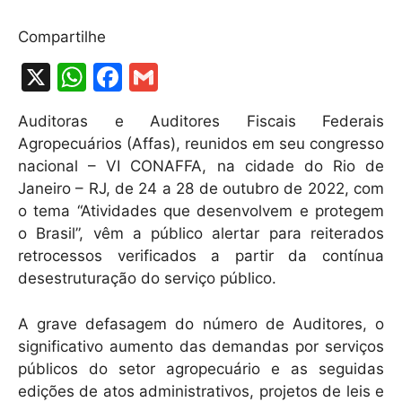
Compartilhe
X
W
F
G
h
a
m
Auditoras e Auditores Fiscais Federais
at
c
ai
Agropecuários (Affas), reunidos em seu congresso
s
e
l
nacional – VI CONAFFA, na cidade do Rio de
A
b
Janeiro – RJ, de 24 a 28 de outubro de 2022, com
o tema “Atividades que desenvolvem e protegem
p
o
o Brasil”, vêm a público alertar para reiterados
p
o
retrocessos verificados a partir da contínua
k
desestruturação do serviço público.
A grave defasagem do número de Auditores, o
significativo aumento das demandas por serviços
públicos do setor agropecuário e as seguidas
edições de atos administrativos, projetos de leis e