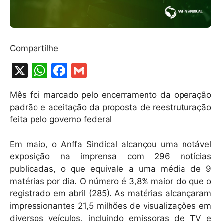
Compartilhe
X
W
F
G
h
a
m
Mês foi marcado pelo encerramento da operação
at
c
ai
padrão e aceitação da proposta de reestruturação
s
e
l
feita pelo governo federal
A
b
Em maio, o Anffa Sindical alcançou uma notável
p
o
exposição na imprensa com 296 notícias
p
o
publicadas, o que equivale a uma média de 9
k
matérias por dia. O número é 3,8% maior do que o
registrado em abril (285). As matérias alcançaram
impressionantes 21,5 milhões de visualizações em
diversos veículos, incluindo emissoras de TV e