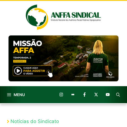
Pular
para
o
conteúdo
MENU
Notícias do Sindicato