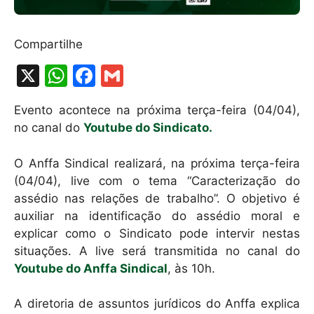
Compartilhe
X
W
F
G
h
a
m
Evento acontece na próxima terça-feira (04/04),
at
c
ai
no canal do
Youtube do Sindicato.
s
e
l
A
b
O Anffa Sindical realizará, na próxima terça-feira
(04/04), live com o tema “Caracterização do
p
o
assédio nas relações de trabalho”. O objetivo é
p
o
auxiliar na identificação do assédio moral e
k
explicar como o Sindicato pode intervir nestas
situações. A live será transmitida no canal do
Youtube do Anffa Sindical
, às 10h.
A diretoria de assuntos jurídicos do Anffa explica