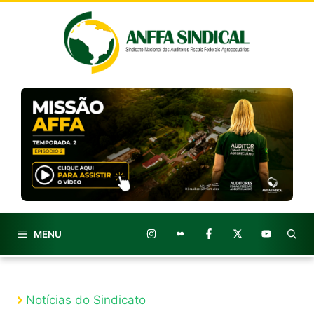
Pular
para
o
conteúdo
MENU
Notícias do Sindicato