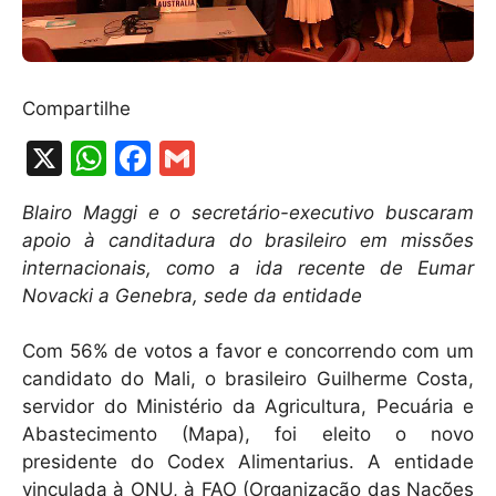
Compartilhe
X
W
F
G
h
a
m
Blairo Maggi e o secretário-executivo buscaram
at
c
ai
apoio à canditadura do brasileiro em missões
s
e
l
internacionais, como a ida recente de Eumar
A
b
Novacki a Genebra, sede da entidade
p
o
Com 56% de votos a favor e concorrendo com um
p
o
candidato do Mali, o brasileiro Guilherme Costa,
k
servidor do Ministério da Agricultura, Pecuária e
Abastecimento (Mapa), foi eleito o novo
presidente do Codex Alimentarius. A entidade
vinculada à ONU, à FAO (Organização das Nações