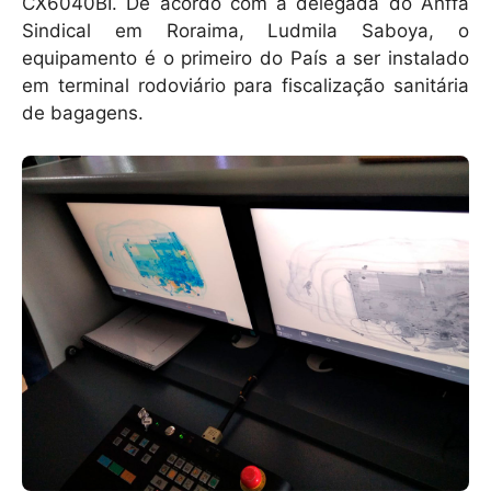
k
CX6040BI. De acordo com a delegada do Anffa
Sindical em Roraima, Ludmila Saboya, o
equipamento é o primeiro do País a ser instalado
em terminal rodoviário para fiscalização sanitária
de bagagens.