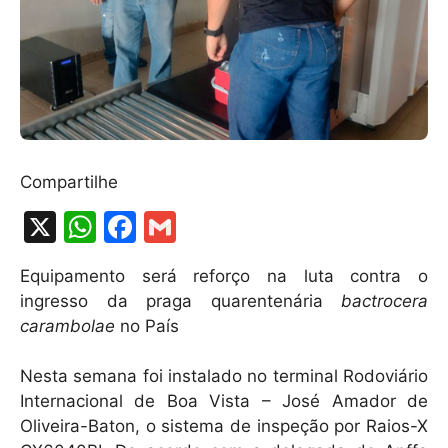
Compartilhe
X
W
F
G
h
a
m
Equipamento será reforço na luta contra o
at
c
ai
ingresso da praga quarentenária
bactrocera
s
e
l
carambolae
no País
A
b
Nesta semana foi instalado no terminal Rodoviário
p
o
Internacional de Boa Vista – José Amador de
p
o
Oliveira-Baton, o sistema de inspeção por Raios-X