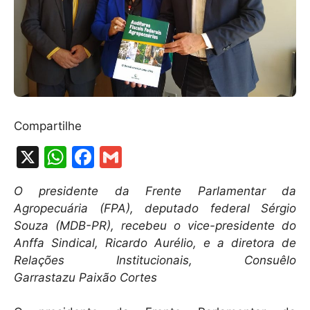
Compartilhe
X
W
F
G
h
a
m
O presidente da Frente Parlamentar da
at
c
ai
Agropecuária (FPA), deputado federal Sérgio
s
e
l
Souza (MDB-PR), recebeu o vice-presidente do
A
b
Anffa Sindical, Ricardo Aurélio, e a diretora de
Relações Institucionais, Consuêlo
p
o
Garrastazu Paixão Cortes
p
o