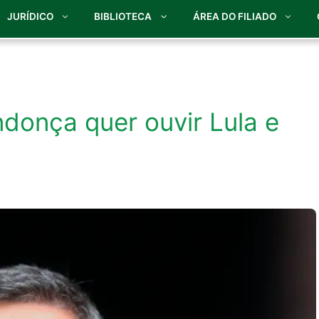
JURÍDICO
BIBLIOTECA
ÁREA DO FILIADO
donça quer ouvir Lula e