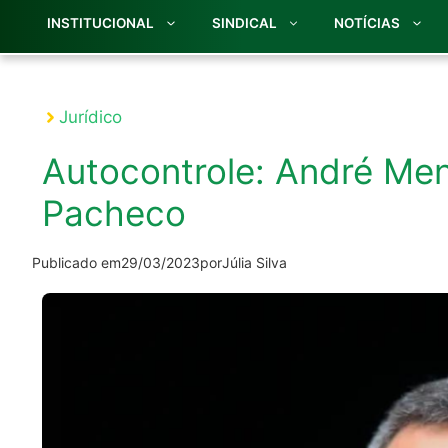
INSTITUCIONAL
SINDICAL
NOTÍCIAS
Jurídico
Autocontrole: André Men
Pacheco
Publicado em
29/03/2023
por
Júlia Silva