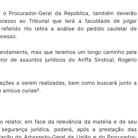
 o Procurador-Geral da República, também deverão
ocesso ao Tribunal que terá a faculdade de julgar
eferido rito retira a análise do pedido cautelar de
ocesso.
m andamento, mas que teremos um longo caminho pela
etor de assuntos jurídicos do Anffa Sindical, Rogério
atuações a serem realizadas, bem como buscará junto a
 amicus curiae².
o relator, em face da relevância da matéria e de seu
 segurança jurídica, poderá, após a prestação das
stação do Advogado-Geral da União e do Procurador-