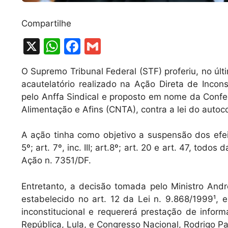
Compartilhe
X
W
F
G
h
a
m
O Supremo Tribunal Federal (STF) proferiu, no últ
at
c
ai
acautelatório realizado na Ação Direta de Incon
s
e
l
pelo Anffa Sindical e proposto em nome da Confe
A
b
Alimentação e Afins (CNTA), contra a lei do autoc
p
o
A ação tinha como objetivo a suspensão dos efeit
p
o
5º; art. 7º, inc. III; art.8º; art. 20 e art. 47, tod
k
Ação n. 7351/DF.
Entretanto, a decisão tomada pelo Ministro And
estabelecido no art. 12 da Lei n. 9.868/1999¹,
inconstitucional e requererá prestação de infor
República, Lula, e Congresso Nacional, Rodrigo P