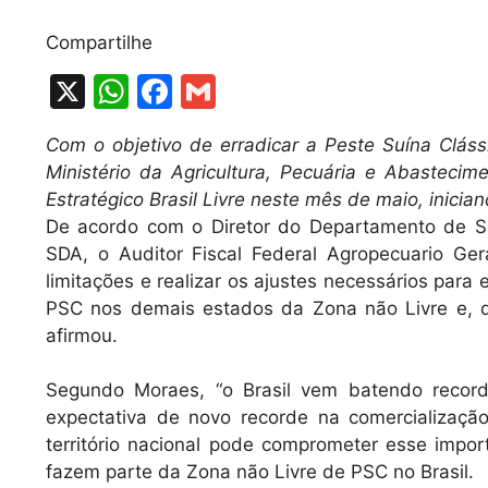
Compartilhe
X
W
F
G
h
a
m
Com o objetivo de erradicar a Peste Suína Clás
at
c
ai
Ministério da Agricultura, Pecuária e Abastecim
s
e
l
Estratégico Brasil Livre neste mês de maio, inicia
A
b
De acordo com o Diretor do Departamento de S
SDA, o Auditor Fiscal Federal Agropecuario Gera
p
o
limitações e realizar os ajustes necessários par
p
o
PSC nos demais estados da Zona não Livre e, de
k
afirmou.
Segundo Moraes, “o Brasil vem batendo recor
expectativa de novo recorde na comercializaç
território nacional pode comprometer esse impo
fazem parte da Zona não Livre de PSC no Brasil.