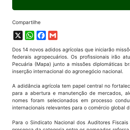
Compartilhe
X
W
F
G
h
a
m
Dos 14 novos adidos agrícolas que iniciarão missõe
at
c
ai
federais agropecuários. Os profissionais irão a
s
e
l
Pecuária (Mapa) junto a missões diplomáticas br
A
b
inserção internacional do agronegócio nacional.
p
o
A adidância agrícola tem papel central no fortale
p
o
para a abertura e manutenção de mercados, al
k
nomes foram selecionados em processo condu
internacionais relevantes para o comércio global d
Para o Sindicato Nacional dos Auditores Fiscais 
presença da categoria entre os nomeados reforça