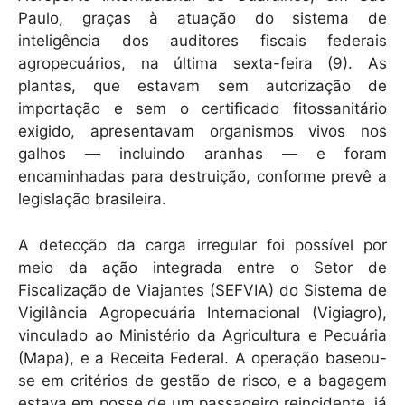
p
o
Paulo, graças à atuação do sistema de
k
inteligência dos auditores fiscais federais
agropecuários, na última sexta-feira (9). As
plantas, que estavam sem autorização de
importação e sem o certificado fitossanitário
exigido, apresentavam organismos vivos nos
galhos — incluindo aranhas — e foram
encaminhadas para destruição, conforme prevê a
legislação brasileira.
A detecção da carga irregular foi possível por
meio da ação integrada entre o Setor de
Fiscalização de Viajantes (SEFVIA) do Sistema de
Vigilância Agropecuária Internacional (Vigiagro),
vinculado ao Ministério da Agricultura e Pecuária
(Mapa), e a Receita Federal. A operação baseou-
se em critérios de gestão de risco, e a bagagem
estava em posse de um passageiro reincidente, já