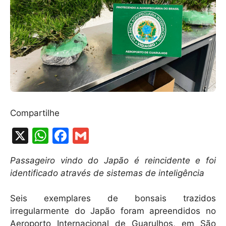
Compartilhe
X
W
F
G
h
a
m
Passageiro vindo do Japão é reincidente e foi
at
c
ai
identificado através de sistemas de inteligência
s
e
l
A
b
Seis exemplares de bonsais trazidos
irregularmente do Japão foram apreendidos no
p
o
Aeroporto Internacional de Guarulhos, em São