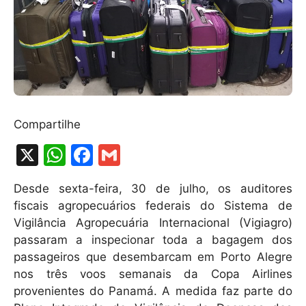
Compartilhe
X
W
F
G
h
a
m
Desde sexta-feira, 30 de julho, os auditores
at
c
ai
fiscais agropecuários federais do Sistema de
s
e
l
Vigilância Agropecuária Internacional (Vigiagro)
A
b
passaram a inspecionar toda a bagagem dos
passageiros que desembarcam em Porto Alegre
p
o
nos três voos semanais da Copa Airlines
p
o
provenientes do Panamá. A medida faz parte do