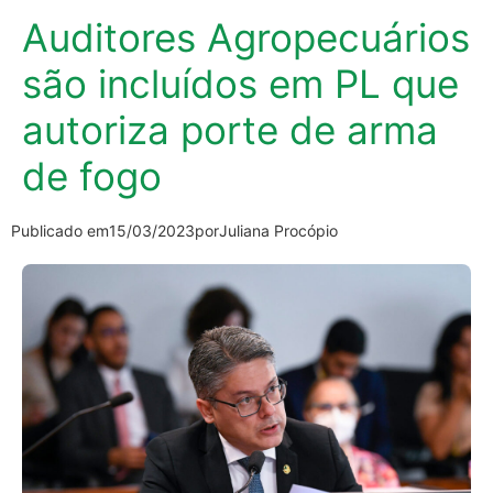
Auditores Agropecuários
são incluídos em PL que
autoriza porte de arma
de fogo
Publicado em
15/03/2023
por
Juliana Procópio