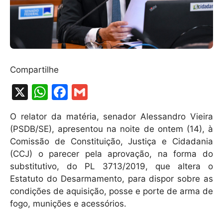
Compartilhe
X
W
F
G
h
a
m
O relator da matéria, senador Alessandro Vieira
at
c
ai
(PSDB/SE), apresentou na noite de ontem (14), à
s
e
l
Comissão de Constituição, Justiça e Cidadania
A
b
(CCJ) o parecer pela aprovação, na forma do
substitutivo, do PL 3713/2019, que altera o
p
o
Estatuto do Desarmamento, para dispor sobre as
p
o
condições de aquisição, posse e porte de arma de
k
fogo, munições e acessórios.