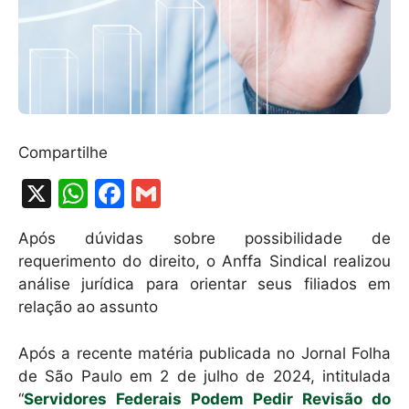
Compartilhe
X
W
F
G
h
a
m
Após dúvidas sobre possibilidade de
at
c
ai
requerimento do direito, o Anffa Sindical realizou
s
e
l
análise jurídica para orientar seus filiados em
A
b
relação ao assunto
p
o
Após a recente matéria publicada no Jornal Folha
p
o
de São Paulo em 2 de julho de 2024, intitulada
k
“
Servidores Federais Podem Pedir Revisão do