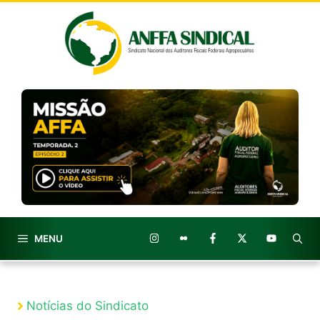
Pular
para
o
conteúdo
MENU
Notícias do Sindicato