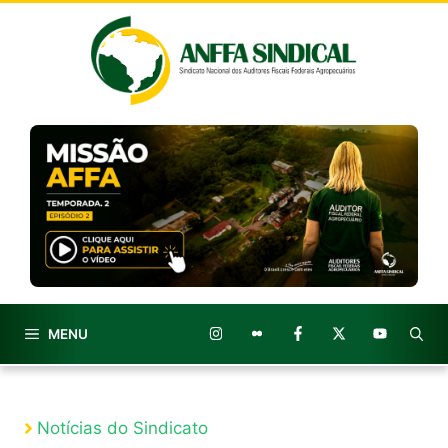
Pular
para
o
conteúdo
MENU
Notícias do Sindicato