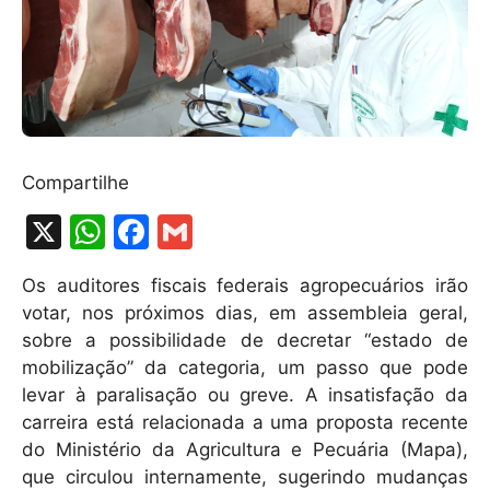
Compartilhe
X
W
F
G
h
a
m
Os auditores fiscais federais agropecuários irão
at
c
ai
votar, nos próximos dias, em assembleia geral,
s
e
l
sobre a possibilidade de decretar “estado de
A
b
mobilização” da categoria, um passo que pode
levar à paralisação ou greve. A insatisfação da
p
o
carreira está relacionada a uma proposta recente
p
o
do Ministério da Agricultura e Pecuária (Mapa),
k
que circulou internamente, sugerindo mudanças