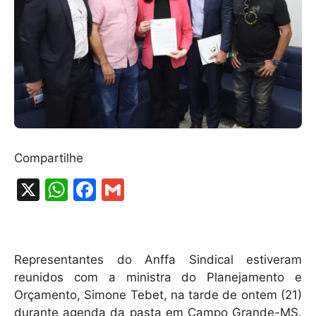
Compartilhe
X
W
F
G
h
a
m
at
c
ai
s
e
l
Representantes do Anffa Sindical estiveram
A
b
reunidos com a ministra do Planejamento e
Orçamento, Simone Tebet, na tarde de ontem (21)
p
o
durante agenda da pasta em Campo Grande-MS.