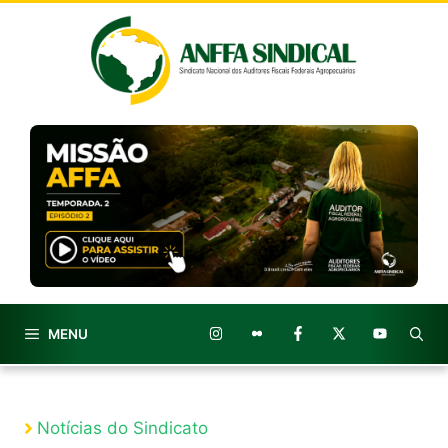
Pular
para
o
conteúdo
MENU
Notícias do Sindicato