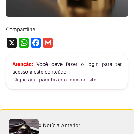
Compartilhe
X
W
F
G
h
a
m
at
c
ai
Atenção:
Você deve fazer o login para ter
s
e
l
acesso a este conteúdo.
A
b
Clique aqui para fazer o login no site.
p
o
p
o
k
« Notícia Anterior