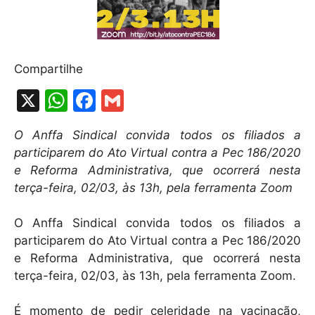
Compartilhe
X
W
F
G
h
a
m
O Anffa Sindical convida todos os filiados a
at
c
ai
participarem do Ato Virtual contra a Pec 186/2020
s
e
l
e Reforma Administrativa, que ocorrerá nesta
A
b
terça-feira, 02/03, às 13h, pela ferramenta Zoom
p
o
O Anffa Sindical convida todos os filiados a
p
o
participarem do Ato Virtual contra a Pec 186/2020
k
e Reforma Administrativa, que ocorrerá nesta
terça-feira, 02/03, às 13h, pela ferramenta Zoom.
É momento de pedir celeridade na vacinação,