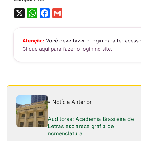
X
W
F
G
h
a
m
at
c
ai
s
e
l
Atenção:
Você deve fazer o login para ter acess
Clique aqui para fazer o login no site.
A
b
p
o
p
o
k
« Notícia Anterior
Auditoras: Academia Brasileira de
Letras esclarece grafia de
nomenclatura